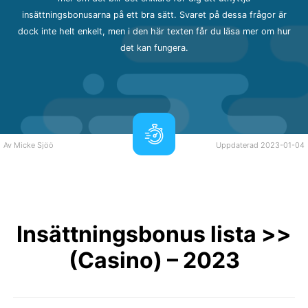
insättningsbonusarna på ett bra sätt. Svaret på dessa frågor är
dock inte helt enkelt, men i den här texten får du läsa mer om hur
det kan fungera.
Av Micke Sjöö
Uppdaterad 2023-01-04
Insättningsbonus lista >>
(Casino) – 2023