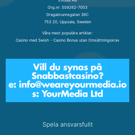
Evoula AB
Org.nr: 559262-7003
Dragabrunnsgatan 36C
753 20, Uppsala, Sweden
Våra mest populära artiklar:
Casino med Swish
-
Casino Bonus utan Omsättningskrav
Spela ansvarsfullt