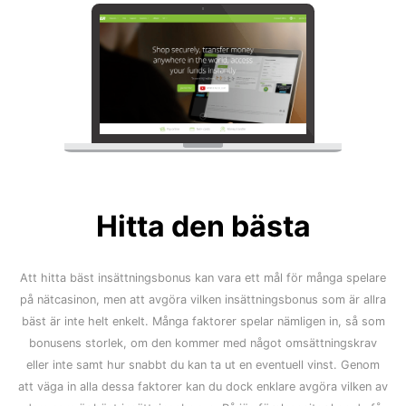
Hitta den bästa
Att hitta bäst insättningsbonus kan vara ett mål för många spelare
på nätcasinon, men att avgöra vilken insättningsbonus som är allra
bäst är inte helt enkelt. Många faktorer spelar nämligen in, så som
bonusens storlek, om den kommer med något omsättningskrav
eller inte samt hur snabbt du kan ta ut en eventuell vinst. Genom
att väga in alla dessa faktorer kan du dock enklare avgöra vilken av