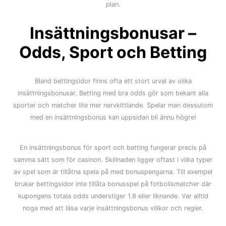
plan.
Insättningsbonusar –
Odds, Sport och Betting
Bland bettingsidor finns ofta ett stort urval av olika
insättningsbonusar. Betting med bra odds gör som bekant alla
sporter och matcher lite mer nervkittlande. Spelar man dessutom
med en insättningsbonus kan uppsidan bli ännu högre!
En insättningsbonus för sport och betting fungerar precis på
samma sätt som för casinon. Skillnaden ligger oftast i vilka typer
av spel som är tillåtna spela på med bonuspengarna. Till exempel
brukar bettingsidor inte tillåta bonusspel på fotbollsmatcher där
kupongens totala odds understiger 1.8 eller liknande. Var alltid
noga med att läsa varje insättningsbonus villkor och regler.