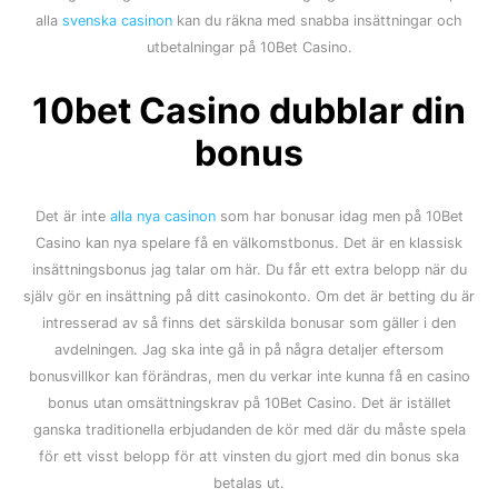
alla
svenska casinon
kan du räkna med snabba insättningar och
utbetalningar på 10Bet Casino.
10bet Casino dubblar din
bonus
Det är inte
alla nya casinon
som har bonusar idag men på 10Bet
Casino kan nya spelare få en välkomstbonus. Det är en klassisk
insättningsbonus jag talar om här. Du får ett extra belopp när du
själv gör en insättning på ditt casinokonto. Om det är betting du är
intresserad av så finns det särskilda bonusar som gäller i den
avdelningen. Jag ska inte gå in på några detaljer eftersom
bonusvillkor kan förändras, men du verkar inte kunna få en casino
bonus utan omsättningskrav på 10Bet Casino. Det är istället
ganska traditionella erbjudanden de kör med där du måste spela
för ett visst belopp för att vinsten du gjort med din bonus ska
betalas ut.