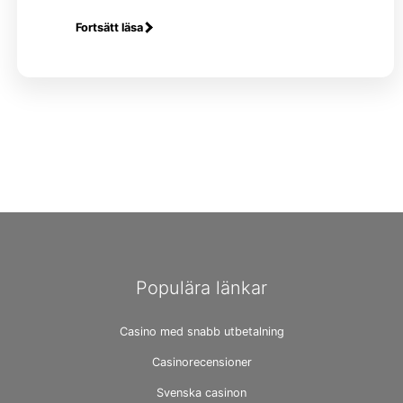
Fortsätt läsa
Populära länkar
Casino med snabb utbetalning
Casinorecensioner
Svenska casinon