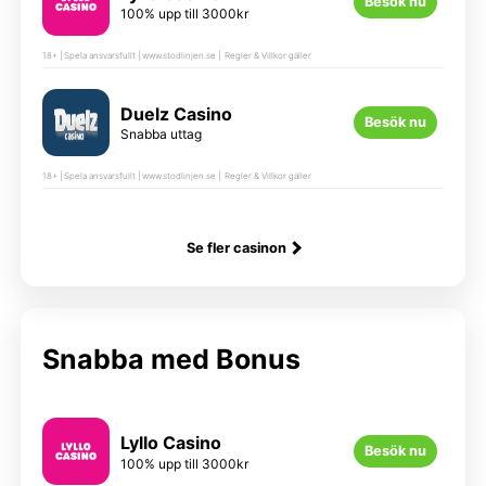
Besök nu
100% upp till 3000kr
18+ | Spela ansvarsfullt | www.stodlinjen.se | Regler & Villkor gäller
Duelz Casino
Besök nu
Snabba uttag
18+ | Spela ansvarsfullt | www.stodlinjen.se | Regler & Villkor gäller
Se fler casinon
Snabba med Bonus
Lyllo Casino
Besök nu
100% upp till 3000kr