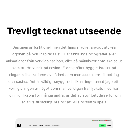
Trevligt tecknat utseende
Designen är funktionell men det finns mycket snyggt att vila
ögonen på och inspireras av. Här finns inga fotografier eller
animationer från verkliga casinon, eller på människor som ska se ut
som att de vunnit på casino. Formspråket bygger istället på
eleganta illustrationer av sådant som man associerar till betting
och casino. Det är väldigt snyggt och liknar inget annat jag sett.
Formgivningen är något som man verkligen har lyckats med här.
För mig, liksom för många andra, är det av stor betydelse för om
jag trivs tillräckligt bra för att vilja fortsätta spela.