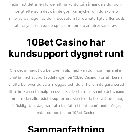
redan att det är en fördel att ha konto på så många sidor som
möjligt eftersom det då inte gör lika mycket om du skulle bli
limiterad på någon av dem. Dessutom får du naturligtvis fler odds
att välja mellan på de spelsidor som du är intresserad av.
10Bet Casino har
kundsupport dygnet runt
Om det är något du behöver hjälp med kan du ringa, maila eller
chatta med supportavdelningen på 10Bet Casino. För att kunna
chatta behöver du vara inloggad och du är heller inte garanterad
att alltid kunna få hjälp på svenska. Detta är alltså inte det casino
som har den allra bästa supporten. Men för de flesta är den nog
tillräckligt bra. Jag har i alla fall fått ett fint bemötande när jag
testat supporten på 10Bet Casino.
Sammanfattning