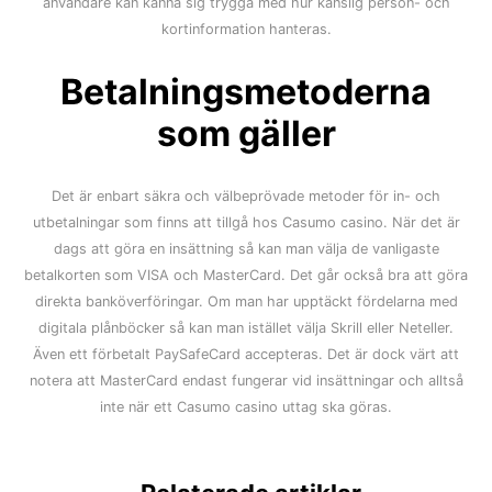
användare kan känna sig trygga med hur känslig person- och
kortinformation hanteras.
Betalningsmetoderna
som gäller
Det är enbart säkra och välbeprövade metoder för in- och
utbetalningar som finns att tillgå hos Casumo casino. När det är
dags att göra en insättning så kan man välja de vanligaste
betalkorten som VISA och MasterCard. Det går också bra att göra
direkta banköverföringar. Om man har upptäckt fördelarna med
digitala plånböcker så kan man istället välja Skrill eller Neteller.
Även ett förbetalt PaySafeCard accepteras. Det är dock värt att
notera att MasterCard endast fungerar vid insättningar och alltså
inte när ett Casumo casino uttag ska göras.