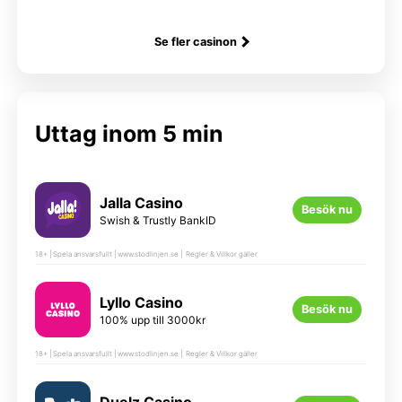
Se fler casinon
Uttag inom 5 min
Jalla Casino
Besök nu
Swish & Trustly BankID
18+ | Spela ansvarsfullt | www.stodlinjen.se | Regler & Villkor gäller
Lyllo Casino
Besök nu
100% upp till 3000kr
18+ | Spela ansvarsfullt | www.stodlinjen.se | Regler & Villkor gäller