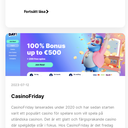
Fortsätt läsa
2023-07-12
CasinoFriday
CasinoFriday lanserades under 2020 och har sedan starten
varit ett populärt casino för spelare som vill spela på
utländska casinon. Det är ett glatt och färgsprakande casino
där spelgädlje står i fokus. Hos CasinoFriday är det fredag