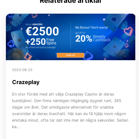
Relaterade artiklar
2023-08-22
Crazeplay
En stor fördel med att välja Crazeplay Casino är deras
kundtjänst. Den finns nämligen tillgänglig dygnet runt, 365
dagar om året. Det smidigaste alternativet för snabba
svarstider är deras livechatt. Här kan du få hjälp inom någon
enstaka minut, ofta tar det inte mer än några sekunder. Sedan
ka...