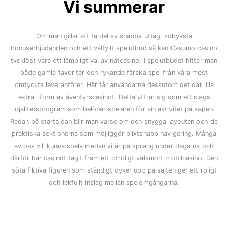
Vi summerar
Om man gillar att ta del av snabba uttag, schyssta
bonuserbjudanden och ett välfyllt spelutbud så kan Casumo casino
tveklöst vara ett lämpligt val av nätcasino. I spelutbudet hittar man
både gamla favoriter och rykande färska spel från våra mest
omtyckta leverantörer. Här får användarna dessutom det där lilla
extra i form av äventyrscasinot. Detta yttrar sig som ett slags
lojalitetsprogram som belönar spelaren för sin aktivitet på sajten.
Redan på startsidan blir man varse om den snygga layouten och de
praktiska sektionerna som möjliggör blixtsnabb navigering. Många
av oss vill kunna spela medan vi är på språng under dagarna och
därför har casinot tagit fram ett otroligt välsmort mobilcasino. Den
söta fiktiva figuren som ständigt dyker upp på sajten ger ett roligt
och lekfullt inslag mellan spelomgångarna.