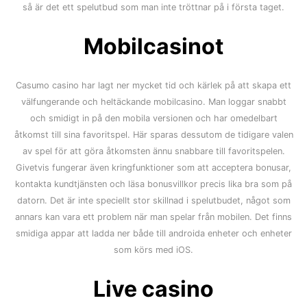
så är det ett spelutbud som man inte tröttnar på i första taget.
Mobilcasinot
Casumo casino har lagt ner mycket tid och kärlek på att skapa ett
välfungerande och heltäckande mobilcasino. Man loggar snabbt
och smidigt in på den mobila versionen och har omedelbart
åtkomst till sina favoritspel. Här sparas dessutom de tidigare valen
av spel för att göra åtkomsten ännu snabbare till favoritspelen.
Givetvis fungerar även kringfunktioner som att acceptera bonusar,
kontakta kundtjänsten och läsa bonusvillkor precis lika bra som på
datorn. Det är inte speciellt stor skillnad i spelutbudet, något som
annars kan vara ett problem när man spelar från mobilen. Det finns
smidiga appar att ladda ner både till androida enheter och enheter
som körs med iOS.
Live casino