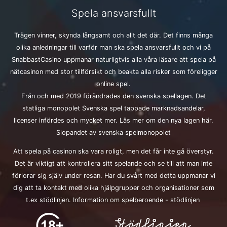
Spela ansvarsfullt
Trägen vinner, skynda långsamt och allt det där. Det finns många
olika anledningar till varför man ska spela ansvarsfullt och vi på
SnabbastCasino uppmanar naturligtvis alla våra läsare att spela på
nätcasinon med stor tillförsikt och beakta alla risker som föreligger
online spel.
Från och med 2019 förändrades den svenska spellagen. Det
statliga monopolet Svenska spel tappade marknadsandelar,
licenser infördes och mycket mer. Läs mer om den nya lagen här.
Slopandet av svenska spelmonopolet
Att spela på casinon ska vara roligt, men det får inte gå överstyr.
Det är viktigt att kontrollera sitt spelande och se till att man inte
förlorar sig själv under resan. Har du svårt med detta uppmanar vi
dig att ta kontakt med olika hjälpgrupper och organisationer som
t.ex stödlinjen. Information om spelberoende - stödlinjen