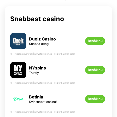
Snabbast casino
Duelz Casino
Besök nu
Snabba uttag
18+ | Spela ansvarsfullt | www.stodlinjen.se | Regler & Villkor gäller
NYspins
Besök nu
Trustly
18+ | Spela ansvarsfullt | www.stodlinjen.se | Regler & Villkor gäller
Betinia
Besök nu
Svinsnabbt casino!
18+ | Spela ansvarsfullt | www.stodlinjen.se | Regler & Villkor gäller