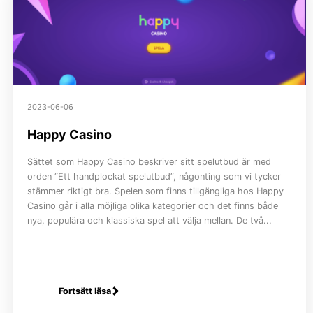
2023-06-06
Happy Casino
Sättet som Happy Casino beskriver sitt spelutbud är med
orden “Ett handplockat spelutbud”, någonting som vi tycker
stämmer riktigt bra. Spelen som finns tillgängliga hos Happy
Casino går i alla möjliga olika kategorier och det finns både
nya, populära och klassiska spel att välja mellan. De två...
Fortsätt läsa