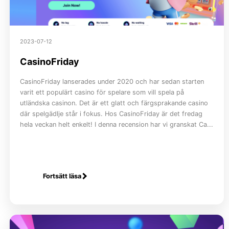
2023-07-12
CasinoFriday
CasinoFriday lanserades under 2020 och har sedan starten
varit ett populärt casino för spelare som vill spela på
utländska casinon. Det är ett glatt och färgsprakande casino
där spelgädlje står i fokus. Hos CasinoFriday är det fredag
hela veckan helt enkelt! I denna recension har vi granskat Ca...
Fortsätt läsa