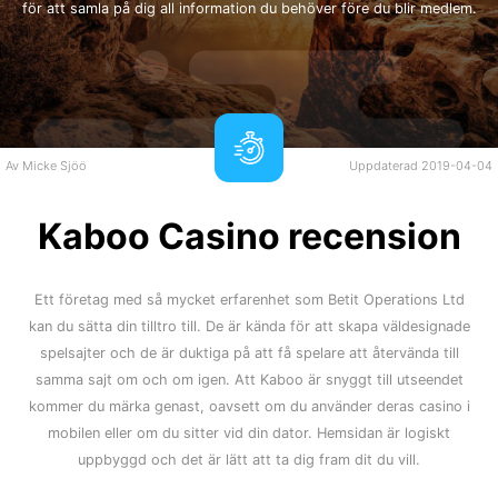
för att samla på dig all information du behöver före du blir medlem.
Av Micke Sjöö
Uppdaterad 2019-04-04
Kaboo Casino recension
Ett företag med så mycket erfarenhet som Betit Operations Ltd
kan du sätta din tilltro till. De är kända för att skapa väldesignade
spelsajter och de är duktiga på att få spelare att återvända till
samma sajt om och om igen. Att Kaboo är snyggt till utseendet
kommer du märka genast, oavsett om du använder deras casino i
mobilen eller om du sitter vid din dator. Hemsidan är logiskt
uppbyggd och det är lätt att ta dig fram dit du vill.