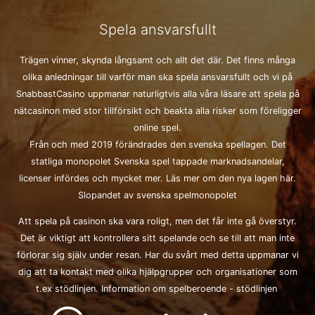
Spela ansvarsfullt
Trägen vinner, skynda långsamt och allt det där. Det finns många
olika anledningar till varför man ska spela ansvarsfullt och vi på
SnabbastCasino uppmanar naturligtvis alla våra läsare att spela på
nätcasinon med stor tillförsikt och beakta alla risker som föreligger
online spel.
Från och med 2019 förändrades den svenska spellagen. Det
statliga monopolet Svenska spel tappade marknadsandelar,
licenser infördes och mycket mer. Läs mer om den nya lagen här.
Slopandet av svenska spelmonopolet
Att spela på casinon ska vara roligt, men det får inte gå överstyr.
Det är viktigt att kontrollera sitt spelande och se till att man inte
förlorar sig själv under resan. Har du svårt med detta uppmanar vi
dig att ta kontakt med olika hjälpgrupper och organisationer som
t.ex stödlinjen. Information om spelberoende - stödlinjen