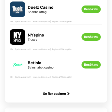
Duelz Casino
Besök nu
Snabba uttag
18+ | Spela ansvarsfullt | www.stodlinjen.se | Regler & Villkor gäller
NYspins
Besök nu
Trustly
18+ | Spela ansvarsfullt | www.stodlinjen.se | Regler & Villkor gäller
Betinia
Besök nu
Svinsnabbt casino!
18+ | Spela ansvarsfullt | www.stodlinjen.se | Regler & Villkor gäller
Se fler casinon