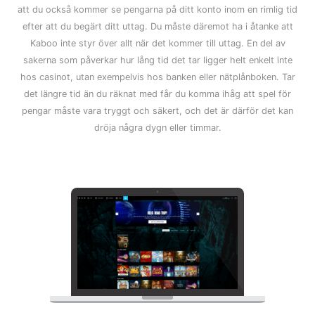
att du också kommer se pengarna på ditt konto inom en rimlig tid
efter att du begärt ditt uttag. Du måste däremot ha i åtanke att
Kaboo inte styr över allt när det kommer till uttag. En del av
sakerna som påverkar hur lång tid det tar ligger helt enkelt inte
hos casinot, utan exempelvis hos banken eller nätplånboken. Tar
det längre tid än du räknat med får du komma ihåg att spel för
pengar måste vara tryggt och säkert, och det är därför det kan
dröja några dygn eller timmar.