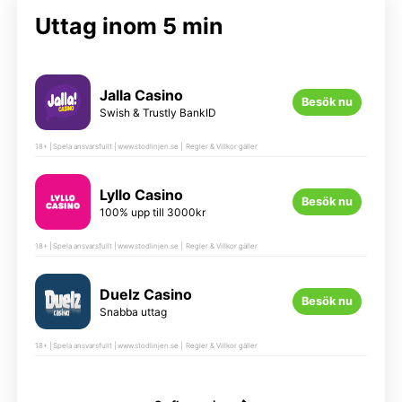
Uttag inom 5 min
Jalla Casino
Besök nu
Swish & Trustly BankID
18+ | Spela ansvarsfullt | www.stodlinjen.se | Regler & Villkor gäller
Lyllo Casino
Besök nu
100% upp till 3000kr
18+ | Spela ansvarsfullt | www.stodlinjen.se | Regler & Villkor gäller
Duelz Casino
Besök nu
Snabba uttag
18+ | Spela ansvarsfullt | www.stodlinjen.se | Regler & Villkor gäller