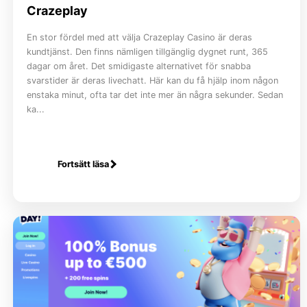
Crazeplay
En stor fördel med att välja Crazeplay Casino är deras
kundtjänst. Den finns nämligen tillgänglig dygnet runt, 365
dagar om året. Det smidigaste alternativet för snabba
svarstider är deras livechatt. Här kan du få hjälp inom någon
enstaka minut, ofta tar det inte mer än några sekunder. Sedan
ka...
Fortsätt läsa