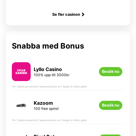
Se fler casinon
Snabba med Bonus
Lyllo Casino
Besök nu
100% upp till 3000kr
18+ | Spela ansvarsfullt | www.stodlinjen.se | Regler & Villkor gäller
Kazoom
Besök nu
100 free spins!
18+ | Spela ansvarsfullt | www.stodlinjen.se | Regler & Villkor gäller