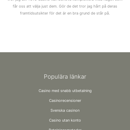
får oss att välja just dem. Gör de det tror jag hårt på deras
framtidsutsikter för det är en bra grund de står på.
Populära länkar
Casino med snabb utbetalning
Casinorecensioner
Svenska casinon
Casino utan konto