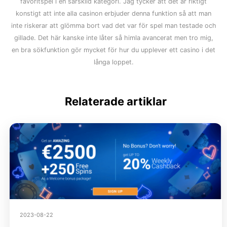
favoritspel i en särskild kategori. Jag tycker att det är riktigt
konstigt att inte alla casinon erbjuder denna funktion så att man
inte riskerar att glömma bort vad det var för spel man testade och
gillade. Det här kanske inte låter så himla avancerat men tro mig,
en bra sökfunktion gör mycket för hur du upplever ett casino i det
långa loppet.
Relaterade artiklar
2023-08-22