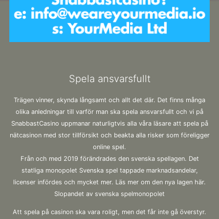
Spela ansvarsfullt
Trägen vinner, skynda långsamt och allt det där. Det finns många
olika anledningar till varför man ska spela ansvarsfullt och vi på
SnabbastCasino uppmanar naturligtvis alla våra läsare att spela på
nätcasinon med stor tillförsikt och beakta alla risker som föreligger
online spel.
Från och med 2019 förändrades den svenska spellagen. Det
statliga monopolet Svenska spel tappade marknadsandelar,
licenser infördes och mycket mer. Läs mer om den nya lagen här.
Slopandet av svenska spelmonopolet
Att spela på casinon ska vara roligt, men det får inte gå överstyr.