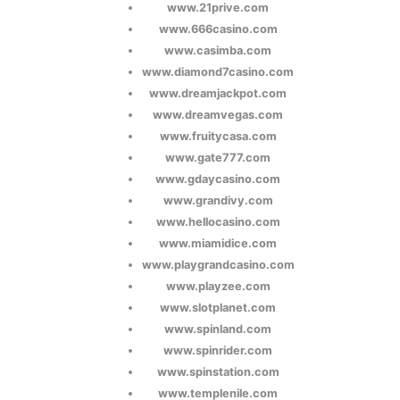
www.21prive.com
www.666casino.com
www.casimba.com
www.diamond7casino.com
www.dreamjackpot.com
www.dreamvegas.com
www.fruitycasa.com
www.gate777.com
www.gdaycasino.com
www.grandivy.com
www.hellocasino.com
www.miamidice.com
www.playgrandcasino.com
www.playzee.com
www.slotplanet.com
www.spinland.com
www.spinrider.com
www.spinstation.com
www.templenile.com