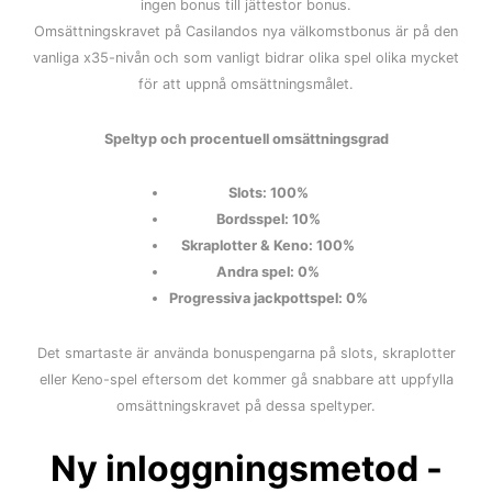
ingen bonus till jättestor bonus.
Omsättningskravet på Casilandos nya välkomstbonus är på den
vanliga x35-nivån och som vanligt bidrar olika spel olika mycket
för att uppnå omsättningsmålet.
Speltyp och procentuell omsättningsgrad
Slots: 100%
Bordsspel: 10%
Skraplotter & Keno: 100%
Andra spel: 0%
Progressiva jackpottspel: 0%
Det smartaste är använda bonuspengarna på slots, skraplotter
eller Keno-spel eftersom det kommer gå snabbare att uppfylla
omsättningskravet på dessa speltyper.
Ny inloggningsmetod -