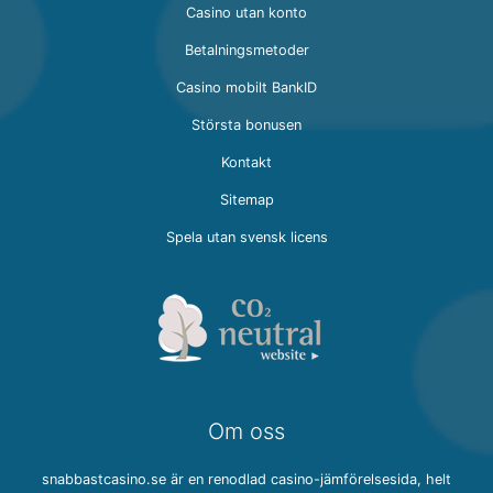
Casino utan konto
Betalningsmetoder
Casino mobilt BankID
Största bonusen
Kontakt
Sitemap
Spela utan svensk licens
Om oss
snabbastcasino.se är en renodlad casino-jämförelsesida, helt