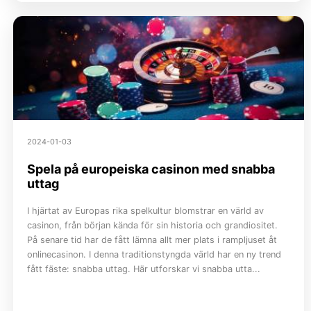
2024-01-03
Spela på europeiska casinon med snabba
uttag
I hjärtat av Europas rika spelkultur blomstrar en värld av
casinon, från början kända för sin historia och grandiositet.
På senare tid har de fått lämna allt mer plats i rampljuset åt
onlinecasinon. I denna traditionstyngda värld har en ny trend
fått fäste: snabba uttag. Här utforskar vi snabba utta...