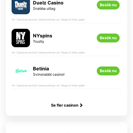
Duelz Casino
Besök nu
Snabba uttag
18+ | Spela ansvarsfullt | www.stodlinjen.se | Regler & Villkor gäller
NYspins
Besök nu
Trustly
18+ | Spela ansvarsfullt | www.stodlinjen.se | Regler & Villkor gäller
Betinia
Besök nu
Svinsnabbt casino!
18+ | Spela ansvarsfullt | www.stodlinjen.se | Regler & Villkor gäller
Se fler casinon