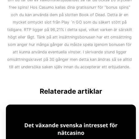
free spins! Hos Casumo kallas dina gratissnurr för ”bonus spins”
och du kan använda dem på slotten Book of Dead. Detta är en
mycket omtyckt slot från Play ´n GO som du säkert stött på
tidigare. RTP ligger på 96,21% i detta spel, vilket varken är särskilt
högt eller lågt. Tänk på att insättningsbonusen har ett omsättning
som anger hur många gånger du måste spela igenom bonusen för
att kunna använda eventuella vinster. I skrivande stund ligger
omsättningskravet på 30 gånger men detta kan ändras så se alltid
till att undersöka saken själv innan du accepterar ett erbjudande.
Relaterade artiklar