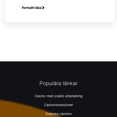
Fortsätt läsa
Populära länkar
Casino med snabb utbetalning
Casinorecensioner
Svenska casinon