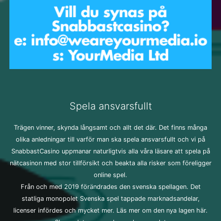
Spela ansvarsfullt
Trägen vinner, skynda långsamt och allt det där. Det finns många
olika anledningar till varför man ska spela ansvarsfullt och vi på
SnabbastCasino uppmanar naturligtvis alla våra läsare att spela på
nätcasinon med stor tillförsikt och beakta alla risker som föreligger
online spel.
Från och med 2019 förändrades den svenska spellagen. Det
statliga monopolet Svenska spel tappade marknadsandelar,
licenser infördes och mycket mer. Läs mer om den nya lagen här.