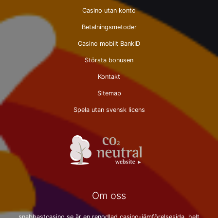
Casino utan konto
Betalningsmetoder
Casino mobilt BankID
Största bonusen
Kontakt
Sitemap
Spela utan svensk licens
Om oss
snabbastcasino.se är en renodlad casino-jämförelsesida, helt