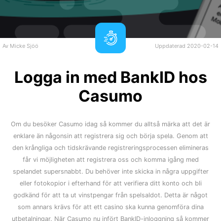
Av Micke Sjöö
Uppdaterad 2020-02-14
Logga in med BankID hos
Casumo
Om du besöker Casumo idag så kommer du alltså märka att det är
enklare än någonsin att registrera sig och börja spela. Genom att
den krångliga och tidskrävande registreringsprocessen elimineras
får vi möjligheten att registrera oss och komma igång med
spelandet supersnabbt. Du behöver inte skicka in några uppgifter
eller fotokopior i efterhand för att verifiera ditt konto och bli
godkänd för att ta ut vinstpengar från spelsaldot. Detta är något
som annars krävs för att ett casino ska kunna genomföra dina
utbetalningar. När Casumo nu infört BankID-inloggning så kommer