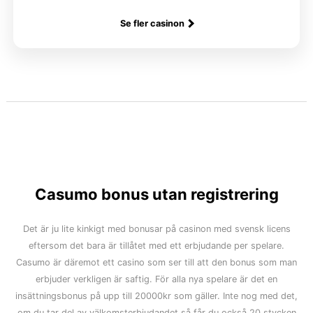
Se fler casinon
Casumo bonus utan registrering
Det är ju lite kinkigt med bonusar på casinon med svensk licens
eftersom det bara är tillåtet med ett erbjudande per spelare.
Casumo är däremot ett casino som ser till att den bonus som man
erbjuder verkligen är saftig. För alla nya spelare är det en
insättningsbonus på upp till 20000kr som gäller. Inte nog med det,
om du tar del av välkomsterbjudandet så får du också 20 stycken