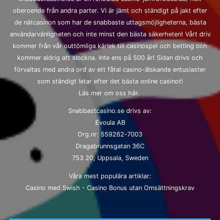
oberoende från andra parter. Vi är jämt och ständigt på jakt efter
de nätcasinon som har de snabbaste uttagsmöjligheterna, bästa
användarvänligheten och inte minst den bästa säkerheten! Vårt driv
kommer från vår outtömliga kärlek till casinospel och betting och
kommer aldrig att slockna. Inte ens på 500 år! Sidan drivs och
förvaltas med andra ord av ett fåtal casino-älskande entusiaster
som ständigt letar efter det bästa online casinot!
Läs mer
om oss
här.
Snabbastcasino.se drivs av:
Evoula AB
Org.nr: 559262-7003
Dragabrunnsgatan 36C
753 20, Uppsala, Sweden
Våra mest populära artiklar:
Casino med Swish
-
Casino Bonus utan Omsättningskrav