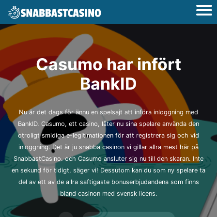
Casumo har infört
BankID
Nu är det dags för ännu en spelsajt att införa inloggning med
BankID. Casumo, ett casino, låter nu sina spelare använda den
otroligt smidiga e-legitimationen för att registrera sig och vid
inloggning. Det är ju
snabba casinon
vi gillar allra mest här på
SnabbastCasino. och Casumo ansluter sig nu till den skaran. Inte
en sekund för tidigt, säger vi! Dessutom kan du som ny spelare ta
del av ett av de allra saftigaste bonuserbjudandena som finns
bland casinon med svensk licens.