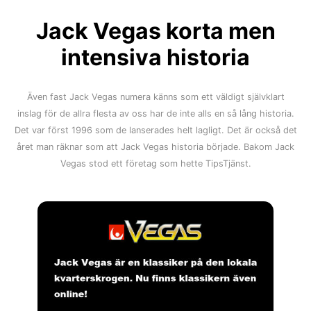
Jack Vegas korta men
intensiva historia
Även fast Jack Vegas numera känns som ett väldigt självklart
inslag för de allra flesta av oss har de inte alls en så lång historia.
Det var först 1996 som de lanserades helt lagligt. Det är också det
året man räknar som att Jack Vegas historia började. Bakom Jack
Vegas stod ett företag som hette TipsTjänst.