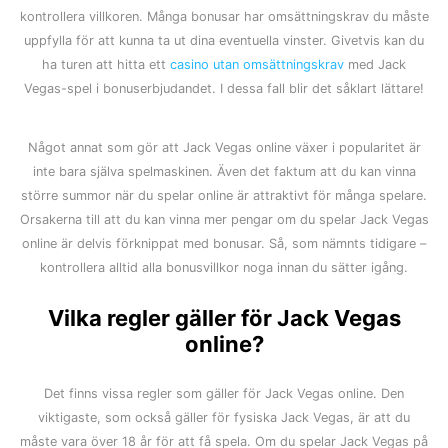
kontrollera villkoren. Många bonusar har omsättningskrav du måste
uppfylla för att kunna ta ut dina eventuella vinster. Givetvis kan du
ha turen att hitta ett
casino utan omsättningskrav
med Jack
Vegas-spel i bonuserbjudandet. I dessa fall blir det såklart lättare!
Något annat som gör att Jack Vegas online växer i popularitet är
inte bara själva spelmaskinen. Även det faktum att du kan vinna
större summor när du spelar online är attraktivt för många spelare.
Orsakerna till att du kan vinna mer pengar om du spelar Jack Vegas
online är delvis förknippat med bonusar. Så, som nämnts tidigare –
kontrollera alltid alla bonusvillkor noga innan du sätter igång.
Vilka regler gäller för Jack Vegas
online?
Det finns vissa regler som gäller för Jack Vegas online. Den
viktigaste, som också gäller för fysiska Jack Vegas, är att du
måste vara över 18 år för att få spela. Om du spelar Jack Vegas på