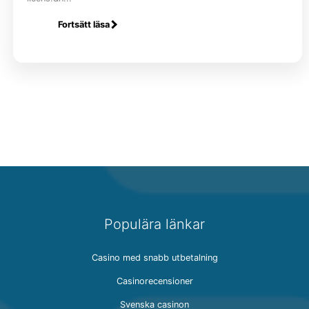
Fortsätt läsa
Populära länkar
Casino med snabb utbetalning
Casinorecensioner
Svenska casinon