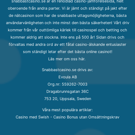
snabbastcasino.se är en renodlad casino-jämförelsesida, helt
oberoende från andra parter. Vi är jämt och ständigt på jakt efter
de nätcasinon som har de snabbaste uttagsmöjligheterna, bästa
användarvänligheten och inte minst den bästa säkerheten! Vårt driv
kommer från vår outtömliga kärlek till casinospel och betting och
kommer aldrig att slockna. Inte ens på 500 år! Sidan drivs och
förvaltas med andra ord av ett fåtal casino-älskande entusiaster
som ständigt letar efter det bästa online casinot!
Läs mer
om oss
här.
Snabbastcasino.se drivs av:
Evoula AB
Org.nr: 559262-7003
Dragabrunnsgatan 36C
753 20, Uppsala, Sweden
Våra mest populära artiklar:
Casino med Swish
-
Casino Bonus utan Omsättningskrav