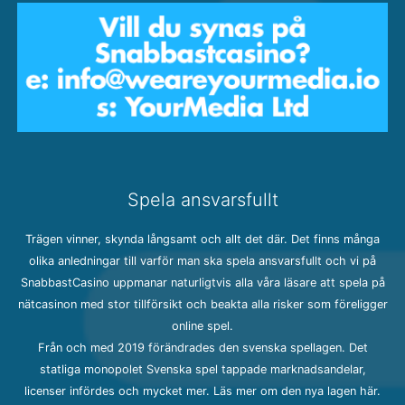
Spela ansvarsfullt
Trägen vinner, skynda långsamt och allt det där. Det finns många
olika anledningar till varför man ska spela ansvarsfullt och vi på
SnabbastCasino uppmanar naturligtvis alla våra läsare att spela på
nätcasinon med stor tillförsikt och beakta alla risker som föreligger
online spel.
Från och med 2019 förändrades den svenska spellagen. Det
statliga monopolet Svenska spel tappade marknadsandelar,
licenser infördes och mycket mer. Läs mer om den nya lagen här.